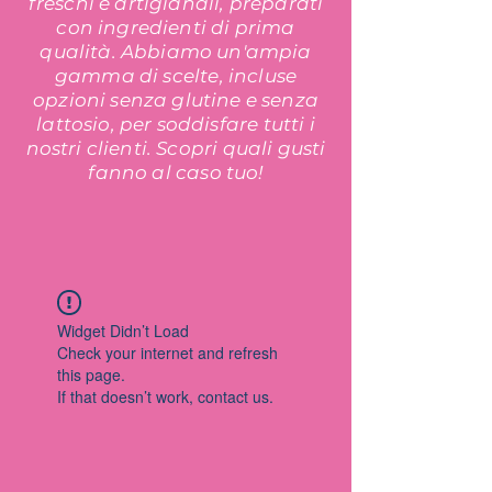
freschi e artigianali, preparati
con ingredienti di prima
qualità. Abbiamo un'ampia
gamma di scelte, incluse
opzioni senza glutine e senza
lattosio, per soddisfare tutti i
nostri clienti. Scopri quali gusti
fanno al caso tuo!
Widget Didn’t Load
Check your internet and refresh
this page.
If that doesn’t work, contact us.