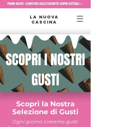
PROMO GELATO - SCONTI FISSI SULLE VASCHETTE! SCOPRI I DETTAGLI 👉
la nuova
cascina
SCOPRI I NOSTRI
GUSTI
Scopri la Nostra
Selezione di Gusti
Ogni giorno creiamo gusti